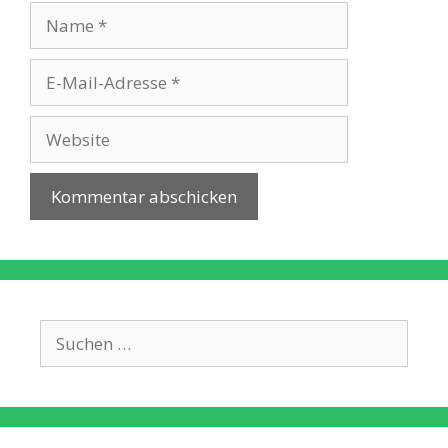
Name
E-
Mail-
Adresse
Website
Suche
nach: