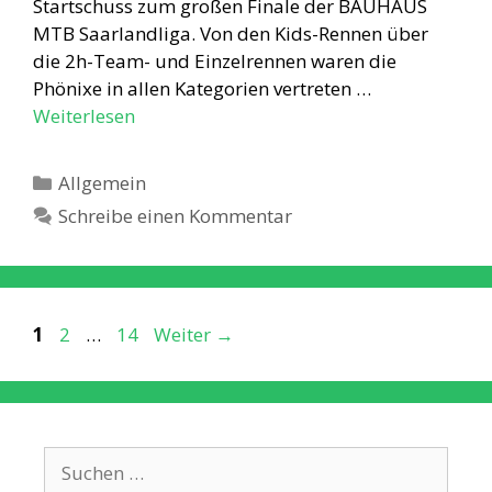
Startschuss zum großen Finale der BAUHAUS
MTB Saarlandliga. Von den Kids-Rennen über
die 2h-Team- und Einzelrennen waren die
Phönixe in allen Kategorien vertreten …
Weiterlesen
Kategorien
Allgemein
Schreibe einen Kommentar
Seite
Seite
Seite
1
2
…
14
Weiter
→
Suche
nach: