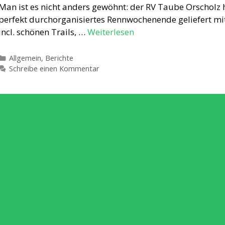
Man ist es nicht anders gewöhnt: der RV Taube Orscholz ha
perfekt durchorganisiertes Rennwochenende geliefert mit
incl. schönen Trails, …
Weiterlesen
Kategorien
Allgemein
,
Berichte
Schreibe einen Kommentar