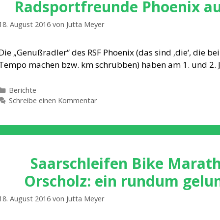
Radsportfreunde Phoenix a
18. August 2016
von
Jutta Meyer
Die „Genußradler“ des RSF Phoenix (das sind ‚die‘, die b
Tempo machen bzw. km schrubben) haben am 1. und 2. J
Kategorien
Berichte
Schreibe einen Kommentar
Saarschleifen Bike Marat
Orscholz: ein rundum gel
18. August 2016
von
Jutta Meyer