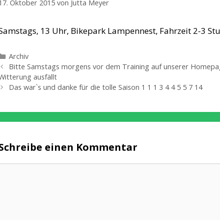
17. Oktober 2015
von
Jutta Meyer
Samstags, 13 Uhr, Bikepark Lampennest, Fahrzeit 2-3 Stu
Kategorien
Archiv
Bitte Samstags morgens vor dem Training auf unserer Homepage
Witterung ausfällt
Das war`s und danke für die tolle Saison 1 1 1 3 4 4 5 5 7 14
Schreibe einen Kommentar
Kommentar