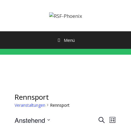
Zum
Inhalt
springen
Menü
Rennsport
Veranstaltungen
Rennsport
V
V
Anstehend
S
L
e
u
e
D
i