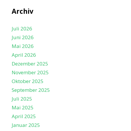
,
Archiv
N
a
Juli 2026
v
Juni 2026
i
Mai 2026
g
April 2026
a
Dezember 2025
t
November 2025
i
Oktober 2025
o
September 2025
n
Juli 2025
Mai 2025
April 2025
Januar 2025