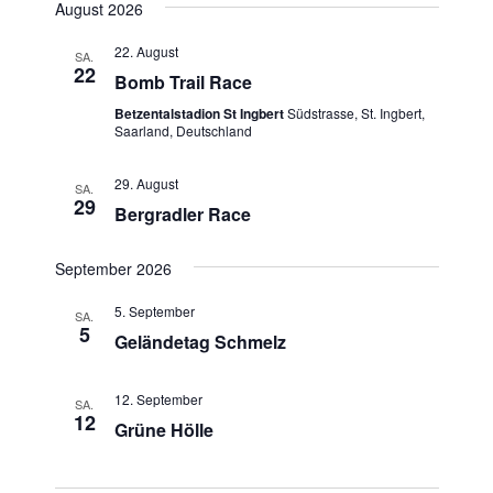
r
c
August 2026
a
r
s
h
a
t
t
a
22. August
e
n
SA.
e
u
22
Bomb Trail Race
n
s
m
t
Betzentalstadion St Ingbert
Südstrasse, St. Ingbert,
s
w
Saarland, Deutschland
a
t
ä
l
h
a
29. August
t
SA.
29
l
Bergradler Race
l
u
e
n
t
n
g
September 2026
u
.
A
5. September
n
SA.
n
5
Geländetag Schmelz
g
s
i
e
c
12. September
SA.
n
12
h
Grüne Hölle
S
t
u
e