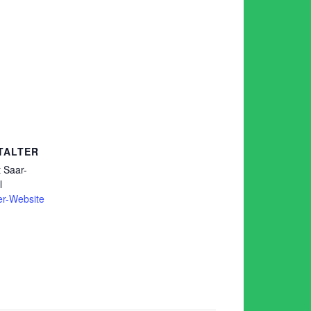
TALTER
 Saar-
l
er-Website