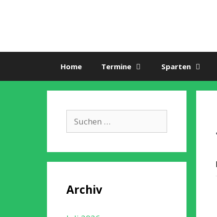
Zum
Inhalt
springen
Home
Termine
Sparten
Suche
nach:
Archiv