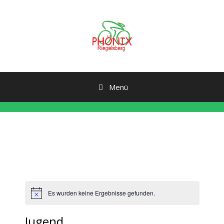
Zum
Inhalt
springen
Menü
Es wurden keine Ergebnisse gefunden.
H
i
n
Jugend
w