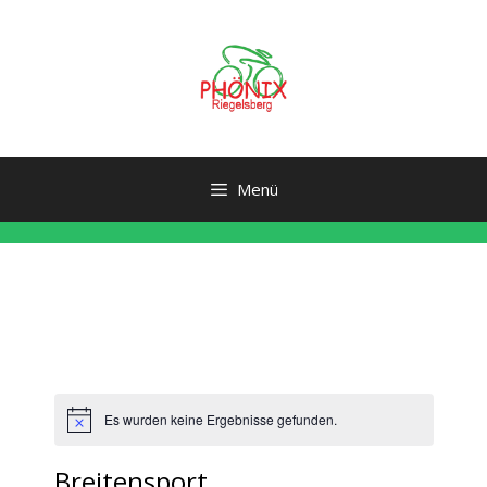
Zum
Inhalt
springen
Menü
Es wurden keine Ergebnisse gefunden.
H
i
n
Breitensport
w