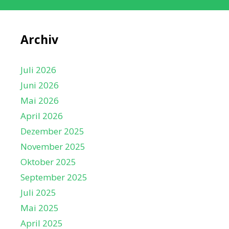
h
t
e
Archiv
n
,
Juli 2026
N
Juni 2026
a
Mai 2026
v
April 2026
i
Dezember 2025
g
November 2025
a
Oktober 2025
t
September 2025
i
Juli 2025
o
Mai 2025
n
April 2025