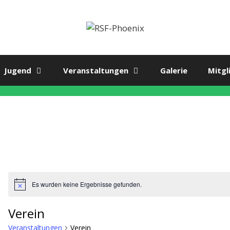
Jugend
Veranstaltungen
Galerie
Mitgl
Es wurden keine Ergebnisse gefunden.
H
i
n
Verein
w
e
Veranstaltungen
Verein
i