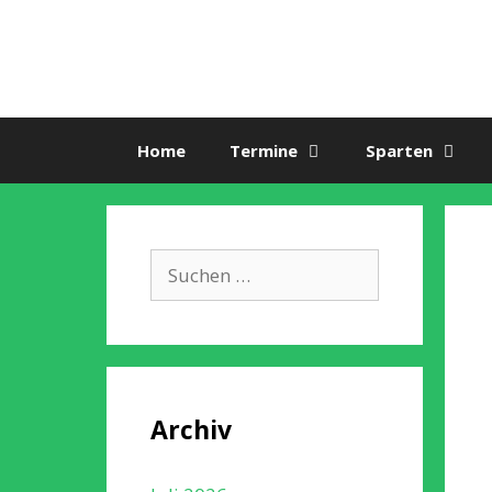
Zum
Inhalt
springen
Home
Termine
Sparten
Suche
nach:
Archiv