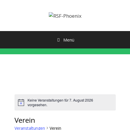
Zum
Inhalt
springen
Menü
Keine Veranstaltungen für 7. August 2026
H
vorgesehen.
i
n
Verein
w
e
i
Veranstaltungen
Verein