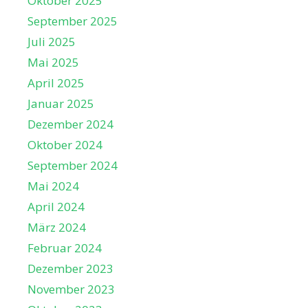
Oktober 2025
t
September 2025
e
Juli 2025
n
Mai 2025
,
April 2025
N
Januar 2025
a
Dezember 2024
v
Oktober 2024
i
September 2024
g
Mai 2024
a
April 2024
t
März 2024
i
Februar 2024
o
Dezember 2023
n
November 2023