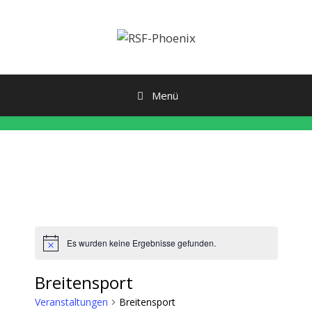
Zum
Inhalt
springen
Menü
Es wurden keine Ergebnisse gefunden.
H
i
n
Breitensport
w
e
Veranstaltungen
Breitensport
i