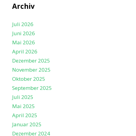
t
Archiv
e
n
Juli 2026
,
Juni 2026
N
Mai 2026
a
April 2026
v
Dezember 2025
i
November 2025
g
Oktober 2025
a
September 2025
t
Juli 2025
i
Mai 2025
o
April 2025
n
Januar 2025
Dezember 2024