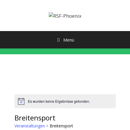
Zum
Inhalt
springen
Menü
Es wurden keine Ergebnisse gefunden.
H
i
n
Breitensport
w
e
Veranstaltungen
Breitensport
i