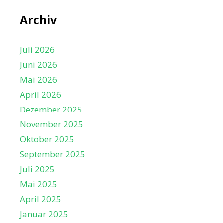
t
e
Archiv
n
,
Juli 2026
N
Juni 2026
a
Mai 2026
v
April 2026
i
Dezember 2025
g
November 2025
a
Oktober 2025
t
September 2025
i
Juli 2025
o
Mai 2025
n
April 2025
Januar 2025