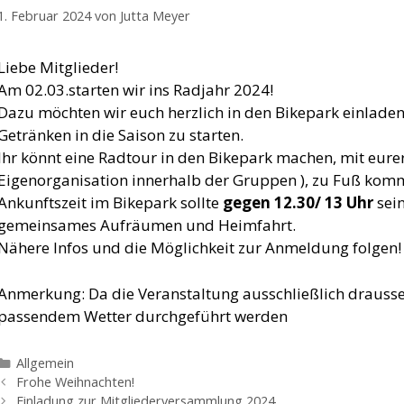
1. Februar 2024
von
Jutta Meyer
Liebe Mitglieder!
Am 02.03.starten wir ins Radjahr 2024!
Dazu möchten wir euch herzlich in den Bikepark einlade
Getränken in die Saison zu starten.
Ihr könnt eine Radtour in den Bikepark machen, mit eure
Eigenorganisation innerhalb der Gruppen ), zu Fuß kom
Ankunftszeit im Bikepark sollte
gegen 12.30/ 13 Uhr
sei
gemeinsames Aufräumen und Heimfahrt.
Nähere Infos und die Möglichkeit zur Anmeldung folgen!
Anmerkung: Da die Veranstaltung ausschließlich draussen 
passendem Wetter durchgeführt werden
Kategorien
Allgemein
Frohe Weihnachten!
Einladung zur Mitgliederversammlung 2024