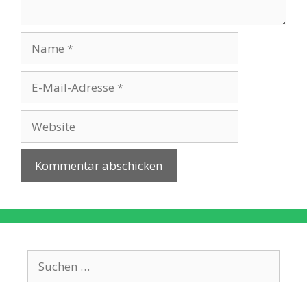
Name
E-
Mail-
Adresse
Website
Suche
nach: