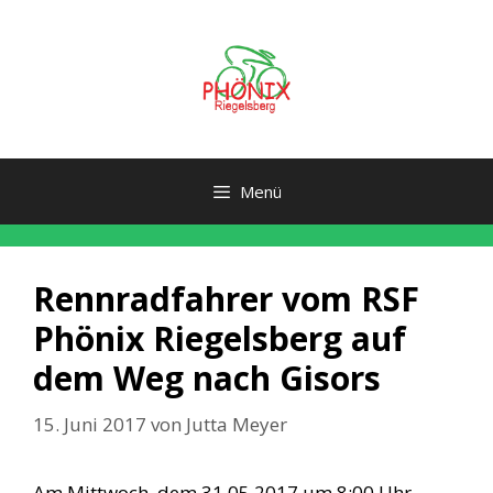
Zum
Inhalt
springen
Menü
Rennradfahrer vom RSF
Phönix Riegelsberg auf
dem Weg nach Gisors
15. Juni 2017
von
Jutta Meyer
Am Mittwoch, dem 31.05.2017 um 8:00 Uhr,