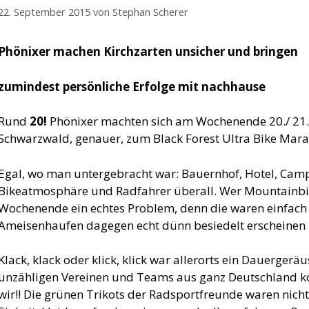
22. September 2015
von
Stephan Scherer
Phönixer machen Kirchzarten unsicher und bringen
zumindest persönliche Erfolge mit nachhause
Rund
20!
Phönixer machten sich am Wochenende 20./ 21.
Schwarzwald, genauer, zum Black Forest Ultra Bike Marat
Egal, wo man untergebracht war: Bauernhof, Hotel, Camp
Bikeatmosphäre und Radfahrer überall. Wer Mountainbike
Wochenende ein echtes Problem, denn die waren einfach ü
Ameisenhaufen dagegen echt dünn besiedelt erscheinen 
Klack, klack oder klick, klick war allerorts ein Dauergerä
unzähligen Vereinen und Teams aus ganz Deutschland ko
wir!! Die grünen Trikots der Radsportfreunde waren nich