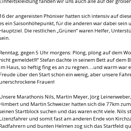
Einheitskleidung fanden wir uns auch alle auf der große
16 der angereisten Phönixer hatten sich intensiv auf dies
es ein Saisonhöhepunkt, für die anderen war dabei sein
Hauptziel. Die restlichen „Grünen“ waren Helfer, Unterst
sein.
Renntag, gegen 5 Uhr morgens: Plöng, plöng auf dem W
nicht gemeldet!!!“ Stefan dachte in seinem Bett auf dem
im Haus, so heftig fing es an zu regnen….und warm war e
Freude über den Start schon ein wenig, aber unsere Fahre
unerschrockene Frauen!
Unsere Marathonis Nils, Martin Meyer, Jörg Leinenweber
Himbert und Martin Schweizer hatten sich die 77km zum 
seinen Startblock suchen und das waren echt viele. Nils st
Lizenzfahrer und somit fast am anderen Ende von Kirchz
Radfahrern und bunten Helmen zog sich das Startfeld qu