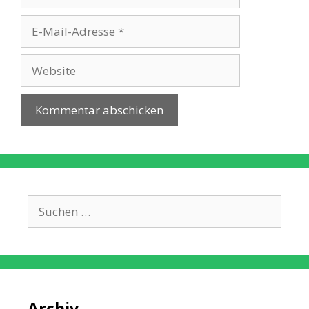
E-
Mail-
Adresse
Website
Suche
nach:
Archiv