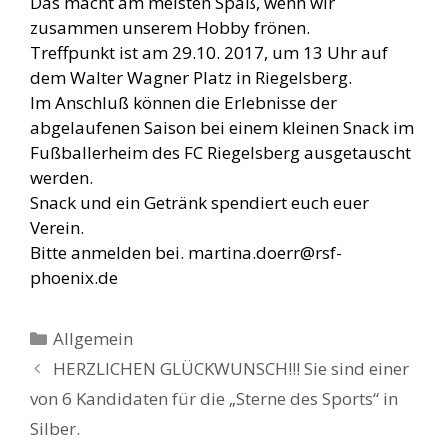
Das macht am meisten Spaß, wenn wir
zusammen unserem Hobby frönen.
Treffpunkt ist am 29.10. 2017, um 13 Uhr auf
dem Walter Wagner Platz in Riegelsberg.
Im Anschluß können die Erlebnisse der
abgelaufenen Saison bei einem kleinen Snack im
Fußballerheim des FC Riegelsberg ausgetauscht
werden.
Snack und ein Getränk spendiert euch euer
Verein.
Bitte anmelden bei. martina.doerr@rsf-
phoenix.de
Kategorien
Allgemein
HERZLICHEN GLÜCKWUNSCH!!! Sie sind einer
von 6 Kandidaten für die „Sterne des Sports“ in
Silber.