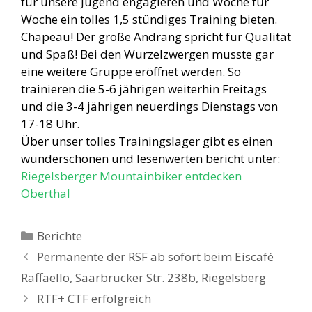
für unsere Jugend engagieren und Woche für
Woche ein tolles 1,5 stündiges Training bieten.
Chapeau! Der große Andrang spricht für Qualität
und Spaß! Bei den Wurzelzwergen musste gar
eine weitere Gruppe eröffnet werden. So
trainieren die 5-6 jährigen weiterhin Freitags
und die 3-4 jährigen neuerdings Dienstags von
17-18 Uhr.
Über unser tolles Trainingslager gibt es einen
wunderschönen und lesenwerten bericht unter:
Riegelsberger Mountainbiker entdecken
Oberthal
Kategorien
Berichte
Permanente der RSF ab sofort beim Eiscafé
Raffaello, Saarbrücker Str. 238b, Riegelsberg
RTF+ CTF erfolgreich